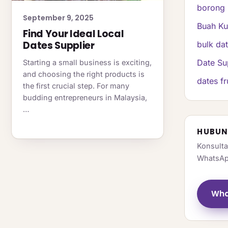
borong 
September 9, 2025
Buah K
Find Your Ideal Local
Dates Supplier
bulk da
Date Su
Starting a small business is exciting,
and choosing the right products is
dates fr
the first crucial step. For many
budding entrepreneurs in Malaysia,
…
HUBUN
Konsulta
WhatsAp
Wha