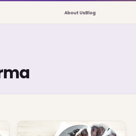
About Us
Blog
urma