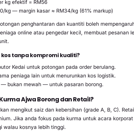
r kg efektif = RM56
M90/kg — margin kasar ≈ RM34/kg (61% markup)
potongan penghantaran dan kuantiti boleh mempengaruh
eniaga online atau pengedar kecil, membuat pesanan l
nit.
kos tanpa kompromi kualiti?
utor Kedai untuk potongan pada order berulang.
a peniaga lain untuk menurunkan kos logistik.
a — bukan mewah — untuk pasaran borong.
Kurma Ajwa Borong dan Retail?
an mengikut saiz dan kebersihan (grade A, B, C). Retai
emium. Jika anda fokus pada kurma untuk acara korporat
gi walau kosnya lebih tinggi.