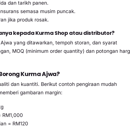
sida dan tarikh panen.
 insurans semasa musim puncak.
n jika produk rosak.
tanya kepada Kurma Shop atau distributor?
i Ajwa yang ditawarkan, tempoh storan, dan syarat
ngan, MOQ (minimum order quantity) dan potongan har
 Borong Kurma Ajwa?
liti dan kuantiti. Berikut contoh pengiraan mudah
 memberi gambaran margin:
kg
= RM1,000
ian = RM120