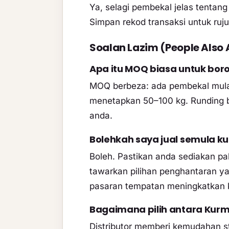
Ya, selagi pembekal jelas tentan
Simpan rekod transaksi untuk rujuk
Soalan Lazim (People Also 
Apa itu MOQ biasa untuk bor
MOQ berbeza: ada pembekal mula 
menetapkan 50–100 kg. Runding b
anda.
Bolehkah saya jual semula ku
Boleh. Pastikan anda sediakan pak
tawarkan pilihan penghantaran ya
pasaran tempatan meningkatkan k
Bagaimana pilih antara Kurma
Distributor memberi kemudahan s