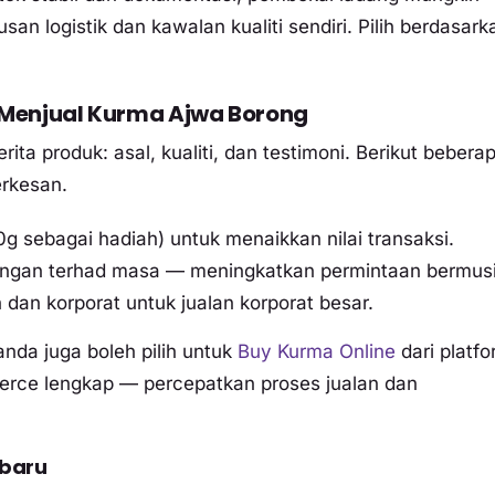
an logistik dan kawalan kualiti sendiri. Pilih berdasark
 Menjual Kurma Ajwa Borong
ta produk: asal, kualiti, dan testimoni. Berikut bebera
erkesan.
0g sebagai hadiah) untuk menaikkan nilai transaksi.
gan terhad masa — meningkatkan permintaan bermus
 dan korporat untuk jualan korporat besar.
anda juga boleh pilih untuk
Buy Kurma Online
dari platf
ce lengkap — percepatkan proses jualan dan
 baru