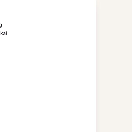
g
kal