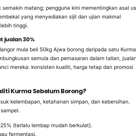
 semakin matang; pengguna kini mementingkan asal us
pembekal yang menyediakan sijil dan ujian makmal
bih tinggi.
at jualan 30%
Selangor mula beli 50kg Ajwa borong daripada satu Kurma
mbungkusan semula dan pemasaran dalam talian, juala
ci mereka: konsisten kualiti, harga tetap dan promosi
iti Kurma Sebelum Borong?
masuk kelembapan, ketahanan simpan, dan kebersihan.
i sampel.
25% (terlalu lembap mudah berkulat).
bau fermentasi.