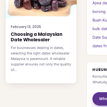
Ajwa da
borong 
Buah K
February 13, 2025
bulk da
Choosing a Malaysian
Date Su
Date Wholesaler
dates fr
For businesses dealing in dates,
selecting the right dates wholesaler
Malaysia is paramount. A reliable
supplier ensures not only the quality
HUBUN
of…
Konsulta
WhatsAp
Wha