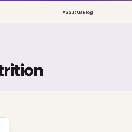
About Us
Blog
rition